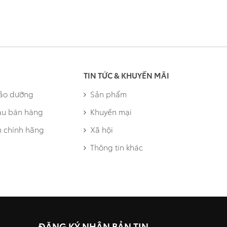
TIN TỨC & KHUYẾN MÃI
bảo dưỡng
Sản phẩm
au bán hàng
Khuyến mại
 chính hãng
Xã hội
Thông tin khác
ĐĂNG KÝ NHẬN BẢN TIN