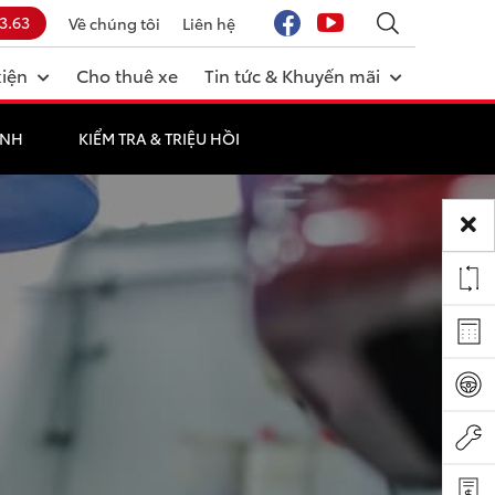
3.63
Về chúng tôi
Liên hệ
kiện
Cho thuê xe
Tin tức & Khuyến mãi
ÀNH
KIỂM TRA & TRIỆU HỒI