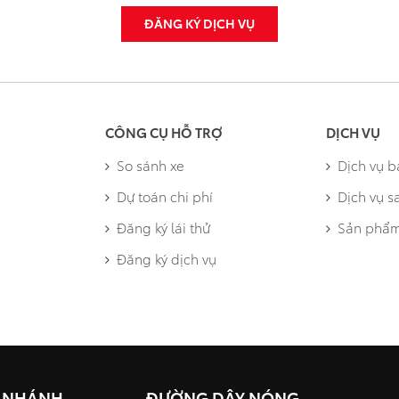
ĐĂNG KÝ DỊCH VỤ
CÔNG CỤ HỖ TRỢ
DỊCH VỤ
So sánh xe
Dịch vụ 
Dự toán chi phí
Dịch vụ s
Đăng ký lái thử
Sản phẩm
Đăng ký dịch vụ
I NHÁNH
ĐƯỜNG DÂY NÓNG