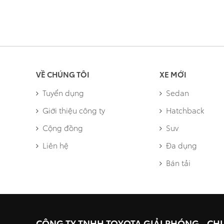
VỀ CHÚNG TÔI
XE MỚI
Tuyển dụng
Sedan
Giới thiệu công ty
Hatchback
Cộng đồng
Suv
Liên hệ
Đa dụng
Bán tải
CÔNG TY TNHH TOYOTA GIẢI PHÓNG - CH