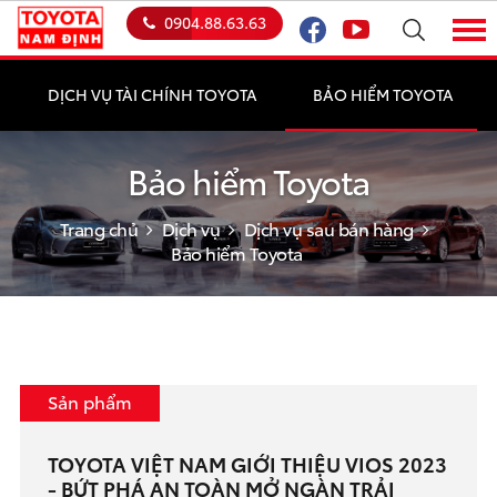
0904.88.63.63
DỊCH VỤ TÀI CHÍNH TOYOTA
BẢO HIỂM TOYOTA
Bảo hiểm Toyota
Trang chủ
Dịch vụ
Dịch vụ sau bán hàng
Bảo hiểm Toyota
Sản phẩm
TOYOTA VIỆT NAM GIỚI THIỆU VIOS 2023
- BỨT PHÁ AN TOÀN MỞ NGÀN TRẢI