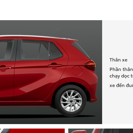
Thân xe
Phần thân
chạy dọc 
xe đến đuô