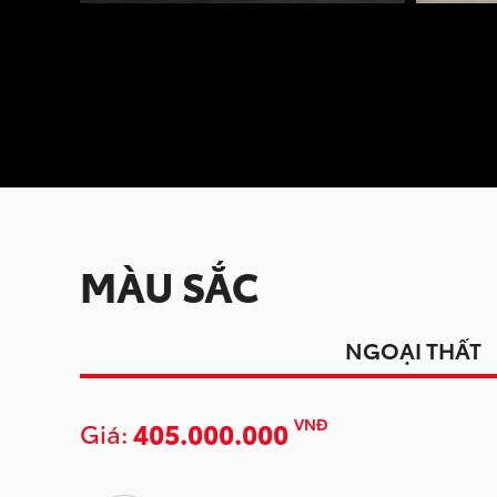
MÀU SẮC
NGOẠI THẤT
VNĐ
405.000.000
Giá: