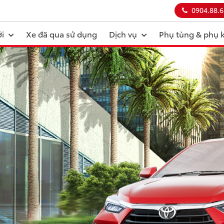
0904.88.6
i
Xe đã qua sử dụng
Dịch vụ
Phụ tùng & phụ 