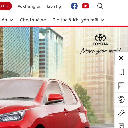
3.63
Về chúng tôi
Liên hệ
kiện
Cho thuê xe
Tin tức & Khuyến mãi