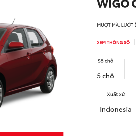
WIGO 
MƯỢT MÀ, LƯỚT 
XEM THÔNG SỐ
Số chỗ
5 chỗ
Xuất xứ
Indonesia