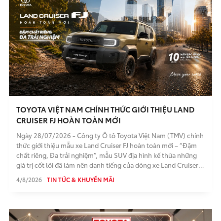
TOYOTA VIỆT NAM CHÍNH THỨC GIỚI THIỆU LAND
CRUISER FJ HOÀN TOÀN MỚI
Ngày 28/07/2026 - Công ty Ô tô Toyota Việt Nam (TMV) chính
thức giới thiệu mẫu xe Land Cruiser FJ hoàn toàn mới – “Đậm
chất riêng, Đa trải nghiệm”, mẫu SUV địa hình kế thừa những
giá trị cốt lõi đã làm nên danh tiếng của dòng xe Land Cruiser
trong hơn 70 năm qua. Land Cruiser FJ chính thức có mặt tại hệ
4/8/2026
TIN TỨC & KHUYẾN MÃI
thống Đại lý Toyota trên toàn quốc kể từ ngày 28/7/2026.