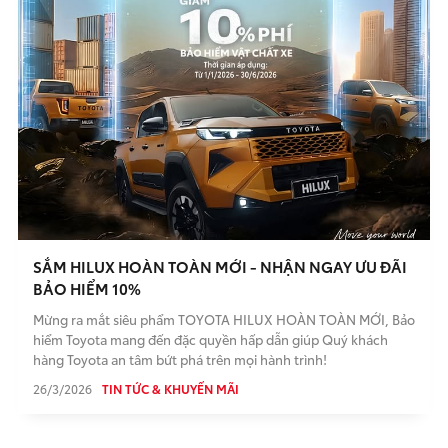
SẮM HILUX HOÀN TOÀN MỚI - NHẬN NGAY ƯU ĐÃI
BẢO HIỂM 10%
Mừng ra mắt siêu phẩm TOYOTA HILUX HOÀN TOÀN MỚI, Bảo
hiểm Toyota mang đến đặc quyền hấp dẫn giúp Quý khách
hàng Toyota an tâm bứt phá trên mọi hành trình!
26/3/2026
TIN TỨC & KHUYẾN MÃI