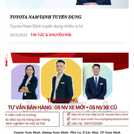
𝑻𝑶𝒀𝑶𝑻𝑨 𝑵𝑨𝑴 Đ𝑰̣𝑵𝑯 𝑻𝑼𝒀𝑬̂̉𝑵 𝑫𝑼̣𝑵𝑮
Toyota Nam Định tuyển dụng nhiều vị trí
26/9/2025
TIN TỨC & KHUYẾN MÃI