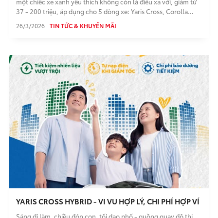
một chiếc xe xanh yêu thích không còn là điều xa vời, giảm từ
37 - 200 triệu, áp dụng cho 5 dòng xe: Yaris Cross, Corolla
Cross, Innova Cross, Camry, Alphard.
26/3/2026
TIN TỨC & KHUYẾN MÃI
YARIS CROSS HYBRID - VI VU HỢP LÝ, CHI PHÍ HỢP VÍ
Sáng đi làm, chiều đón con, tối dạo phố - guồng quay đô thị