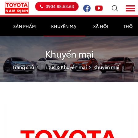
0904.88.63.63
SẢN PHẨM
KHUYẾN MẠI
XÃ HỘI
THÔNG
Khuyến mại
Trang chủ
Tin tức & Khuyến mãi
Khuyến mại