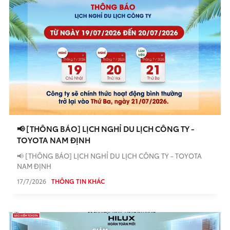
📢 [THÔNG BÁO] LỊCH NGHỈ DU LỊCH CÔNG TY -
TOYOTA NAM ĐỊNH
📢 [THÔNG BÁO] LỊCH NGHỈ DU LỊCH CÔNG TY - TOYOTA
NAM ĐỊNH
17/7/2026
THÔNG TIN KHÁC