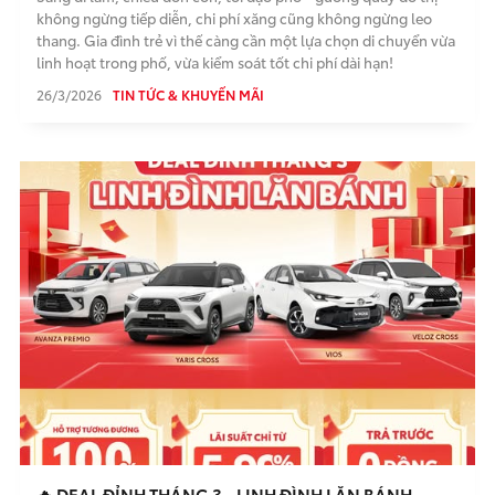
không ngừng tiếp diễn, chi phí xăng cũng không ngừng leo
thang. Gia đình trẻ vì thế càng cần một lựa chọn di chuyển vừa
linh hoạt trong phố, vừa kiểm soát tốt chi phí dài hạn!
26/3/2026
TIN TỨC & KHUYẾN MÃI
🔥 DEAL ĐỈNH THÁNG 3 - LINH ĐÌNH LĂN BÁNH