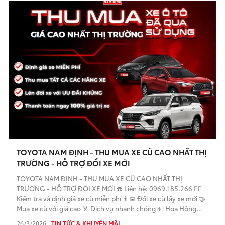
TOYOTA NAM ĐỊNH - THU MUA XE CŨ CAO NHẤT THỊ
TRƯỜNG - HỖ TRỢ ĐỔI XE MỚI
TOYOTA NAM ĐỊNH - THU MUA XE CŨ CAO NHẤT THỊ
TRƯỜNG - HỖ TRỢ ĐỔI XE MỚI ☎️ Liên hệ: 0969.185.266 🕵️‍♂️
Kiểm tra và định giá xe cũ miễn phí 👨‍💻 Đổi xe cũ lấy xe mới 🤝
Mua xe cũ với giá cao 🏅 Dịch vụ nhanh chóng 💵 Hoa Hồng
cao cho người giới thiệu 💵 Bảo mật thông tin khách hàng
26/3/2026
TIN TỨC & KHUYẾN MÃI