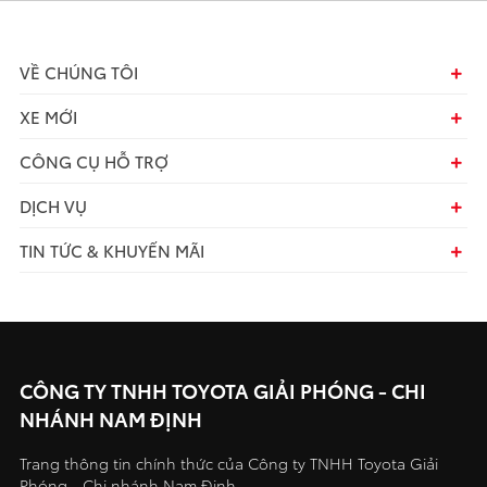
VỀ CHÚNG TÔI
XE MỚI
CÔNG CỤ HỖ TRỢ
DỊCH VỤ
TIN TỨC & KHUYẾN MÃI
CÔNG TY TNHH TOYOTA GIẢI PHÓNG - CHI
NHÁNH NAM ĐỊNH
Trang thông tin chính thức của Công ty TNHH Toyota Giải
Phóng - Chi nhánh Nam Định