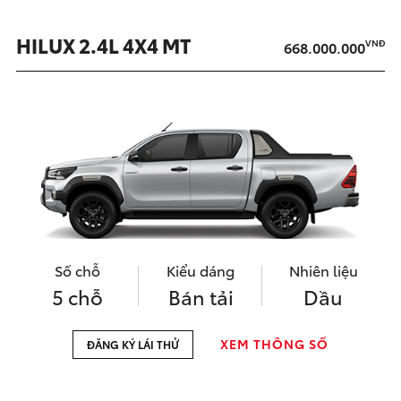
HILUX 2.4L 4X4 MT
VNĐ
668.000.000
Số chỗ
Kiểu dáng
Nhiên liệu
5 chỗ
Bán tải
Dầu
XEM THÔNG SỐ
ĐĂNG KÝ LÁI THỬ