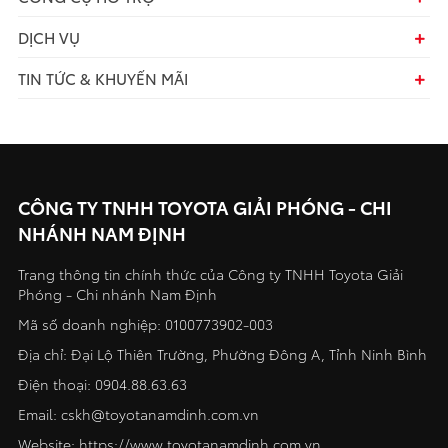
DỊCH VỤ
TIN TỨC & KHUYẾN MÃI
CÔNG TY TNHH TOYOTA GIẢI PHÓNG - CHI
NHÁNH NAM ĐỊNH
Trang thông tin chính thức của Công ty TNHH Toyota Giải
Phóng - Chi nhánh Nam Định
Mã số doanh nghiệp: 0100773902-003
Địa chỉ: Đại Lộ Thiên Trường, Phường Đông A, Tỉnh Ninh Bình
Điện thoại:
0904.88.63.63
Email:
cskh@toyotanamdinh.com.vn
Website:
https://www.toyotanamdinh.com.vn