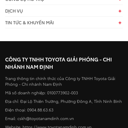
DỊCH VỤ
TIN TỨC & KHUYẾN MÃI
CÔNG TY TNHH TOYOTA GIẢI PHÓNG - CHI
NHÁNH NAM ĐỊNH
Trang thông tin chính thức của Công ty TNHH Toyota Giải
Phóng - Chi nhánh Nam Định
Mã số doanh nghiệp: 0100773902-003
Địa chỉ: Đại Lộ Thiên Trường, Phường Đông A, Tỉnh Ninh Bình
Điện thoại:
0904.88.63.63
Email:
cskh@toyotanamdinh.com.vn
Website:
https://www.toyotanamdinh.com.vn