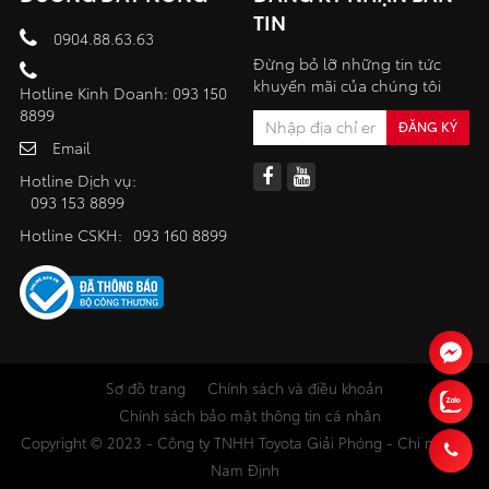
TIN
0904.88.63.63
Đừng bỏ lỡ những tin tức
khuyến mãi của chúng tôi
Hotline Kinh Doanh: 093 150
8899
Email
Hotline Dịch vụ:
093 153 8899
Hotline CSKH:
093 160 8899
Sơ đồ trang
Chính sách và điều khoản
Chính sách bảo mật thông tin cá nhân
Copyright © 2023 - Công ty TNHH Toyota Giải Phóng - Chi nhánh
Nam Định