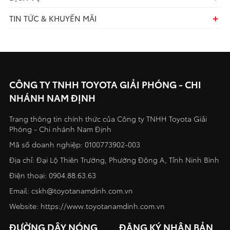
TIN TỨC & KHUYẾN MÃI
CÔNG TY TNHH TOYOTA GIẢI PHÓNG - CHI
NHÁNH NAM ĐỊNH
Trang thông tin chính thức của Công ty TNHH Toyota Giải
Phóng - Chi nhánh Nam Định
Mã số doanh nghiệp: 0100773902-003
Địa chỉ: Đại Lộ Thiên Trường, Phường Đông A, Tỉnh Ninh Bình
Điện thoại:
0904.88.63.63
Email:
cskh@toyotanamdinh.com.vn
Website:
https://www.toyotanamdinh.com.vn
ĐƯỜNG DÂY NÓNG
ĐĂNG KÝ NHẬN BẢN