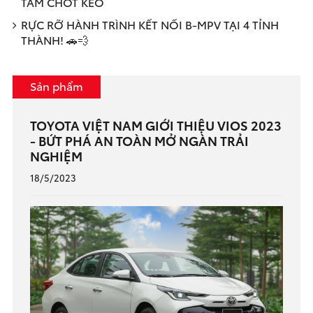
TÂM CHỐT KÈO
RỰC RỠ HÀNH TRÌNH KẾT NỐI B-MPV TẠI 4 TỈNH
THÀNH! 🚗💨
Sản phẩm
TOYOTA VIỆT NAM GIỚI THIỆU VIOS 2023
- BỨT PHÁ AN TOÀN MỞ NGÀN TRẢI
NGHIỆM
18/5/2023