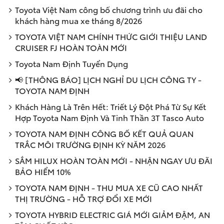
Toyota Việt Nam công bố chương trình ưu đãi cho
khách hàng mua xe tháng 8/2026
TOYOTA VIỆT NAM CHÍNH THỨC GIỚI THIỆU LAND
CRUISER FJ HOÀN TOÀN MỚI
Toyota Nam Định Tuyển Dụng
📢 [THÔNG BÁO] LỊCH NGHỈ DU LỊCH CÔNG TY -
TOYOTA NAM ĐỊNH
Khách Hàng Là Trên Hết: Triết Lý Đột Phá Từ Sự Kết
Hợp Toyota Nam Định Và Tinh Thần 3T Tasco Auto
TOYOTA NAM ĐỊNH CÔNG BỐ KẾT QUẢ QUAN
TRẮC MÔI TRƯỜNG ĐỊNH KỲ NĂM 2026
SẮM HILUX HOÀN TOÀN MỚI - NHẬN NGAY ƯU ĐÃI
BẢO HIỂM 10%
TOYOTA NAM ĐỊNH - THU MUA XE CŨ CAO NHẤT
THỊ TRƯỜNG - HỖ TRỢ ĐỔI XE MỚI
TOYOTA HYBRID ELECTRIC GIÁ MỚI GIẢM ĐẬM, AN