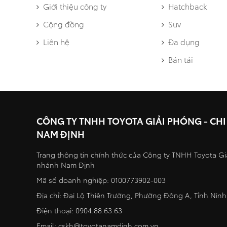
Giới thiệu công ty
Hatchback
Cộng đồng
Suv
Liên hệ
Đa dụng
Bán tải
CÔNG TY TNHH TOYOTA GIẢI PHÓNG - CH
NAM ĐỊNH
Trang thông tin chính thức của Công ty TNHH Toyota Gi
nhánh Nam Định
Mã số doanh nghiệp: 0100773902-003
Địa chỉ: Đại Lộ Thiên Trường, Phường Đông A, Tỉnh Ninh
Điện thoại:
0904.88.63.63
Email:
cskh@toyotanamdinh.com.vn