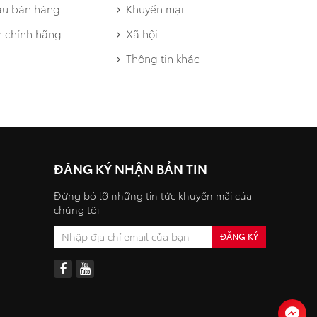
au bán hàng
Khuyến mại
 chính hãng
Xã hội
Thông tin khác
ĐĂNG KÝ NHẬN BẢN TIN
Đừng bỏ lỡ những tin tức khuyến mãi của
chúng tôi