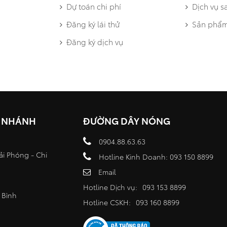
Dự toán chi phí
Dịch vụ s
Đăng ký lái thử
Sản phẩm
Đăng ký dịch vụ
I NHÁNH
ĐƯỜNG DÂY NÓNG
0904.88.63.63
ải Phóng - Chi
Hotline Kinh Doanh: 093 150 8899
Email
Hotline Dịch vụ:
093 153 8899
 Bình
Hotline CSKH:
093 160 8899