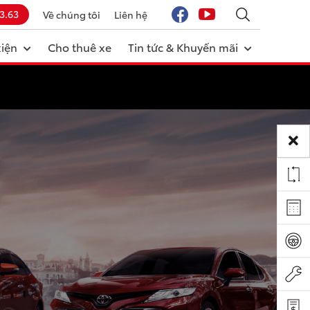
3.63
Về chúng tôi
Liên hệ
kiện
Cho thuê xe
Tin tức & Khuyến mãi