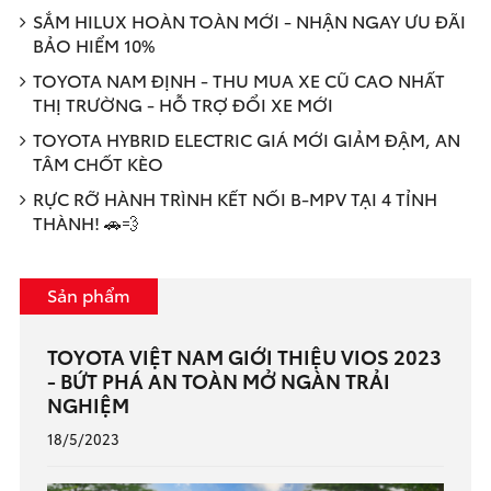
SẮM HILUX HOÀN TOÀN MỚI - NHẬN NGAY ƯU ĐÃI
BẢO HIỂM 10%
TOYOTA NAM ĐỊNH - THU MUA XE CŨ CAO NHẤT
THỊ TRƯỜNG - HỖ TRỢ ĐỔI XE MỚI
TOYOTA HYBRID ELECTRIC GIÁ MỚI GIẢM ĐẬM, AN
TÂM CHỐT KÈO
RỰC RỠ HÀNH TRÌNH KẾT NỐI B-MPV TẠI 4 TỈNH
THÀNH! 🚗💨
Sản phẩm
TOYOTA VIỆT NAM GIỚI THIỆU VIOS 2023
- BỨT PHÁ AN TOÀN MỞ NGÀN TRẢI
NGHIỆM
18/5/2023