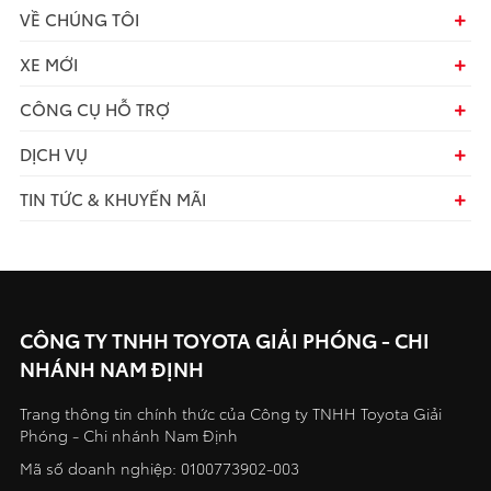
VỀ CHÚNG TÔI
XE MỚI
CÔNG CỤ HỖ TRỢ
DỊCH VỤ
TIN TỨC & KHUYẾN MÃI
CÔNG TY TNHH TOYOTA GIẢI PHÓNG - CHI
NHÁNH NAM ĐỊNH
Trang thông tin chính thức của Công ty TNHH Toyota Giải
Phóng - Chi nhánh Nam Định
Mã số doanh nghiệp: 0100773902-003