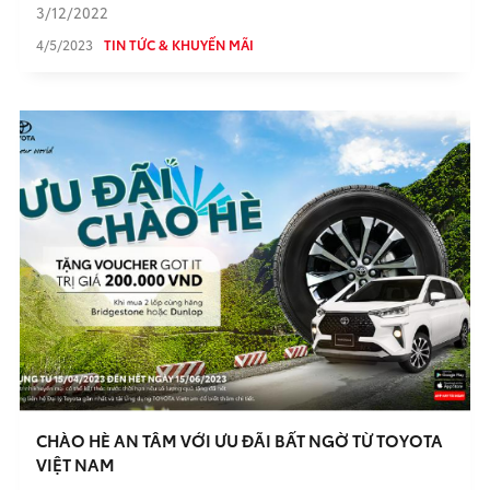
3/12/2022
4/5/2023
TIN TỨC & KHUYẾN MÃI
CHÀO HÈ AN TÂM VỚI ƯU ĐÃI BẤT NGỜ TỪ TOYOTA
VIỆT NAM