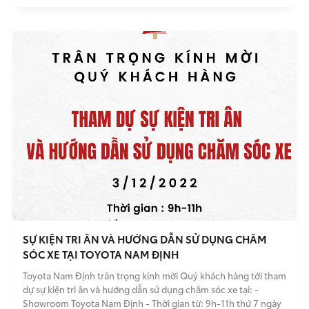
vụ/mua xe mới tại Toyota Nam Định.
SỰ KIỆN TRI ÂN VÀ HƯỚNG DẪN SỬ DỤNG CHĂM
SÓC XE TẠI TOYOTA NAM ĐỊNH
Toyota Nam Định trân trọng kính mời Quý khách hàng tới tham
dự sự kiện tri ân và hướng dẫn sử dụng chăm sóc xe tại: -
Showroom Toyota Nam Định - Thời gian từ: 9h-11h thứ 7 ngày