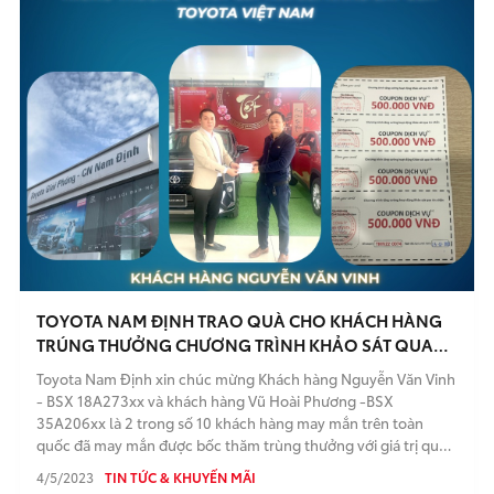
TOYOTA NAM ĐỊNH TRAO QUÀ CHO KHÁCH HÀNG
TRÚNG THƯỞNG CHƯƠNG TRÌNH KHẢO SÁT QUA
TIN NHẮN CỦA TOYOTA VIỆT NAM
Toyota Nam Định xin chúc mừng Khách hàng Nguyễn Văn Vinh
- BSX 18A273xx và khách hàng Vũ Hoài Phương -BSX
35A206xx là 2 trong số 10 khách hàng may mắn trên toàn
quốc đã may mắn được bốc thăm trùng thưởng với giá trị quà
tặng là coupon 2.000.000 vnđ trong chương trình tham gia trả
4/5/2023
TIN TỨC & KHUYẾN MÃI
lời khảo sát qua tin nhắn của Toyota Việt Nam sau khi làm dịch