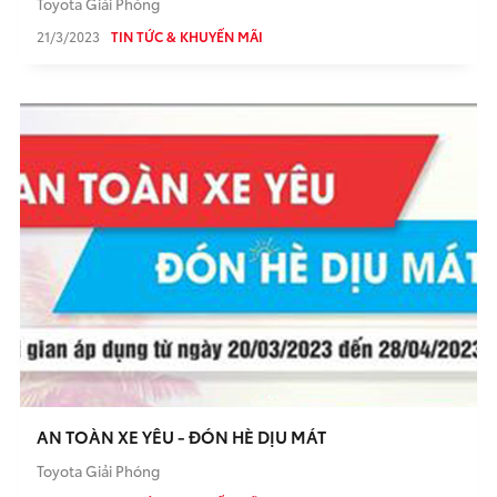
Toyota Giải Phóng
21/3/2023
TIN TỨC & KHUYẾN MÃI
AN TOÀN XE YÊU - ĐÓN HÈ DỊU MÁT
Toyota Giải Phóng