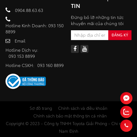
TIN
0904.88.63.63
Đừng bỏ lỡ những tin tức
khuyến mãi của chúng tôi
Hotline Kinh Doanh: 093 150
8899
Email
Hotline Dịch vụ:
093 153 8899
Hotline CSKH:
093 160 8899
Sơ đồ trang
Chính sách và điều khoản
Chính sách bảo mật thông tin cá nhân
Copyright © 2023 - Công ty TNHH Toyota Giải Phóng - Chi nhánh
Nam Định