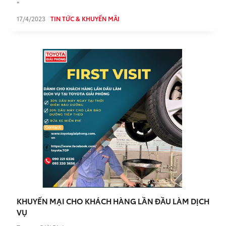
*
17/4/2023
TIN TỨC & KHUYẾN MÃI
KHUYẾN MẠI CHO KHÁCH HÀNG LẦN ĐẦU LÀM DỊCH
VỤ