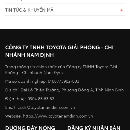
TIN TỨC & KHUYẾN MÃI
CÔNG TY TNHH TOYOTA GIẢI PHÓNG - CHI
NHÁNH NAM ĐỊNH
Trang thông tin chính thức của Công ty TNHH Toyota Giải
Phóng - Chi nhánh Nam Định
Mã số doanh nghiệp: 0100773902-003
Địa chỉ: Đại Lộ Thiên Trường, Phường Đông A, Tỉnh Ninh Bình
Điện thoại:
0904.88.63.63
Email:
cskh@toyotanamdinh.com.vn
Website:
https://www.toyotanamdinh.com.vn
ĐƯỜNG DÂY NÓNG
ĐĂNG KÝ NHẬN BẢN