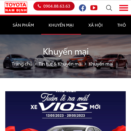
0904.88.63.63
SẢN PHẨM
KHUYẾN MẠI
XÃ HỘI
THÔNG
Khuyến mại
Trang chủ
Tin tức & Khuyến mãi
Khuyến mại