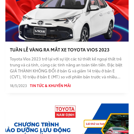
TUẦN LỄ VÀNG RA MẮT XE TOYOTA VIOS 2023
Toyota Vios 2023 trở lại với sự lột các từ thiết kế ngoại thất trẻ
trung và cá tính, cùng các tính năng an toàn tiên tiến. Đặc biệt
GIÁ THÀNH KHÔNG ĐỔI ở bản G và giảm 14 triệu ở bản E
(CVT), 10 triệu ở bản E (MT) so với phiên bản trước và nhiều
chương trình khuyến mại đặc biệt cho các Khách hàng ký hợp
18/5/2023
TIN TỨC & KHUYẾN MÃI
đồng vào tuần lễ ra mắt xe VIOS 2023